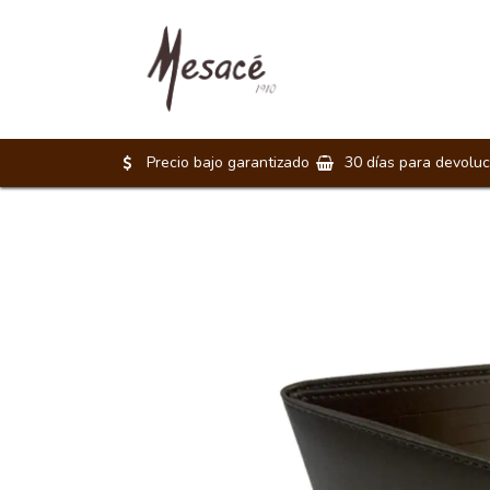
Morrales
Maletines
Precio bajo garantizado
30 días para devoluc