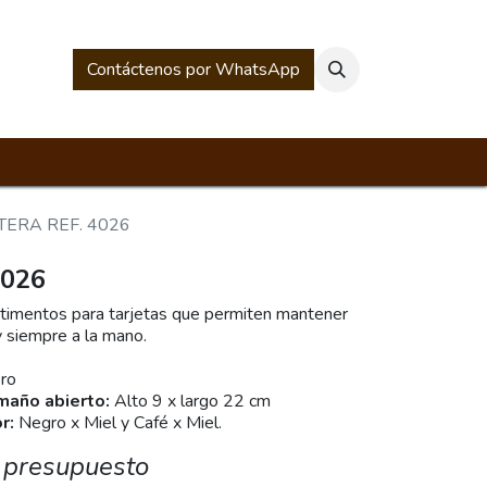
rios
Historia Mesacé
Contáctenos por WhatsApp
TERA REF. 4026
4026
timentos para tarjetas que permiten mantener
anizados y siempre a la mano.
para billetes.
cocuero
maño abierto:
Alto 9 x largo 22 cm
or:
Negro x Miel y Café x Miel.
 presupuesto