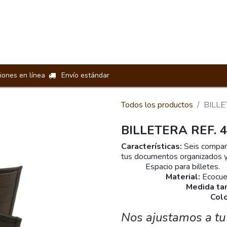
Loncheras
Manos Libres
Riñoneras
Billeteras
Acceso
iones en línea
Envío estándar
Todos los productos
BILLE
BILLETERA REF. 
Características:
Seis compar
tus documentos org
Espacio 
Material:
E
Medida ta
Col
Nos ajustamos a tu