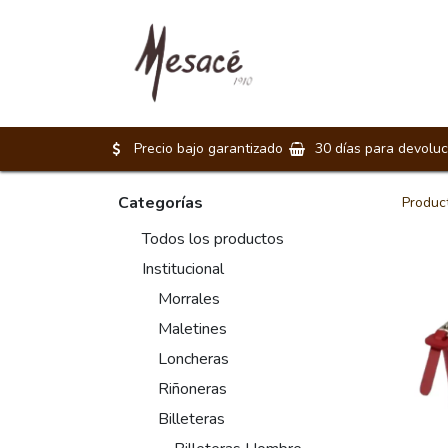
Morrales
Maletines
Precio bajo garantizado
30 días para devoluc
Categorías
Produc
Todos los productos
Institucional
Morrales
Maletines
Loncheras
Riñoneras
Billeteras