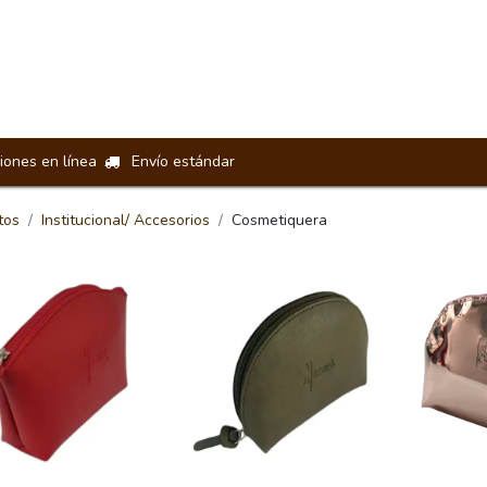
Loncheras
Manos Libres
Riñoneras
Billeteras
Acceso
iones en línea
Envío estándar
tos
Institucional/ Accesorios
Cosmetiquera