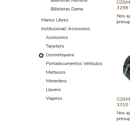
Billeteras Hombre
COSM
3298
Billeteras Dama
Nos aj
Manos Libres
presu
Institucional/ Accesorios
Accesorios
Tarjetero
Cosmetiquera
Portadocumentos Vehículos
Multiusos
Monedero
Llavero
Viajeros
COSM
3310
Nos aj
presu