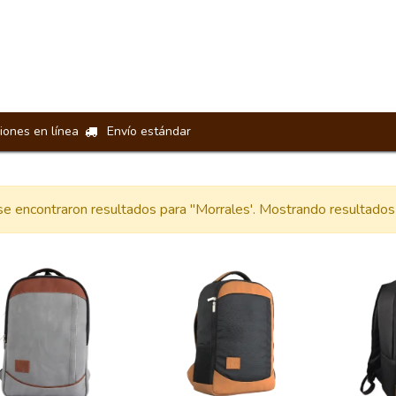
Loncheras
Manos Libres
Riñoneras
Billeteras
Acceso
iones en línea
Envío estándar
e encontraron resultados para "
Morrales
'. Mostrando resultados 