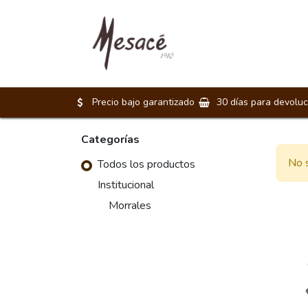
Morrales
Maletines
Precio bajo garantizado
30 días para devoluc
Categorías
No s
Todos los productos
Institucional
Morrales