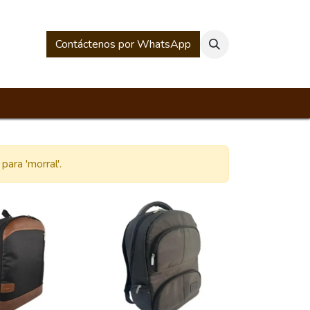
rios
Historia Mesacé
Contáctenos por WhatsApp
para '
morral
'.