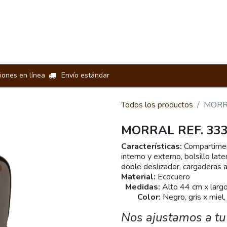
Loncheras
Manos Libres
Riñoneras
Billeteras
Acceso
iones en línea
Envío estándar
Todos los productos
MORR
MORRAL REF. 33
Características:
Compartimento
interno y externo, bolsillo lat
doble deslizador, cargaderas 
Material:
Ec
Medidas:
Alto 44 cm 
Color:
Negro, gris x miel, 
Nos ajustamos a tu