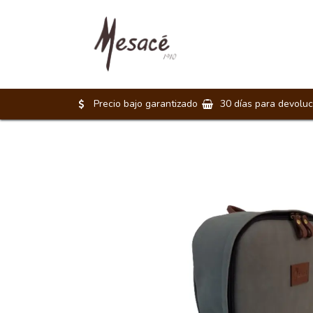
Morrales
Maletines
Precio bajo garantizado
30 días para devoluc