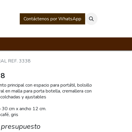
rios
Historia Mesacé
Contáctenos por WhatsApp
AL REF. 3338
38
 principal con espacio para portátil, bolsillo
eral en malla para porta botella, cremallera con
acolchadas y ajustables
ocuero
x largo 30 cm x ancho 12 cm.
café, gris
 presupuesto