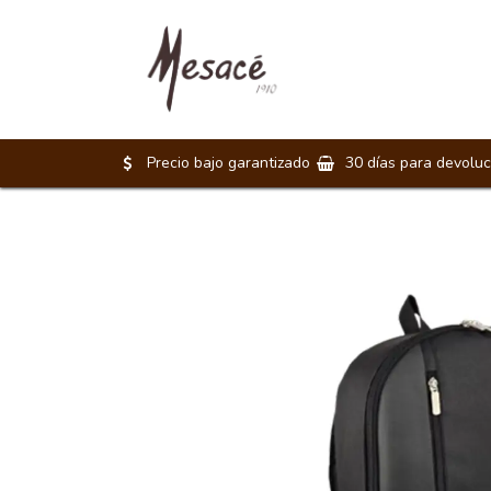
Morrales
Maletines
Precio bajo garantizado
30 días para devoluc