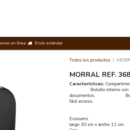
Loncheras
Manos Libres
Riñoneras
Billeteras
Acceso
iones en línea
Envío estándar
Todos los productos
MORR
MORRAL REF. 36
Características:
Compartime
Bolsillo interno con organ
documentos. Bolsillos ex
fácil acceso. Sistem
Cargader
Ecocu
largo 30 cm 