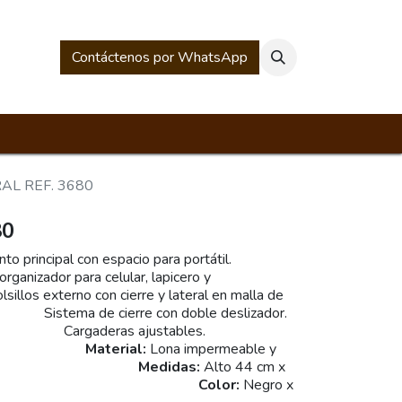
rios
Historia Mesacé
Contáctenos por WhatsApp
AL REF. 3680
80
nto principal con espacio para portátil.
izador para celular, lapicero y
terno con cierre y lateral en malla de
a de cierre con doble deslizador.
as ajustables.
Material:
Lona impermeable y
ero.
Medidas:
Alto 44 cm x
x ancho 11 cm.
Color:
Negro x